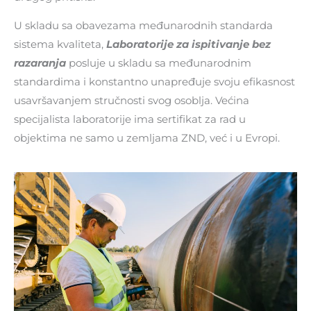
U skladu sa obavezama međunarodnih standarda
sistema kvaliteta,
Laboratorije za ispitivanje bez
razaranja
posluje u skladu sa međunarodnim
standardima i konstantno unapređuje svoju efikasnost
usavršavanjem stručnosti svog osoblja. Većina
specijalista laboratorije ima sertifikat za rad u
objektima ne samo u zemljama ZND, već i u Evropi.