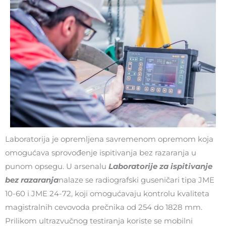
Laboratorija je opremljena savremenom opremom koja
omogućava sprovođenje ispitivanja bez razaranja u
punom opsegu. U arsenalu
Laboratorije za ispitivanje
bez razaranja
nalaze se radiografski guseničari tipa JME
10-60 i JME 24-72, koji omogućavaju kontrolu kvaliteta
magistralnih cevovoda prečnika od 254 do 1828 mm.
Prilikom ultrazvučnog testiranja koriste se mobilni