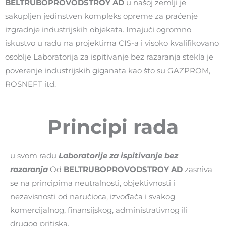
BELTRUBOPROVODSTROY AD
u našoj zemlji je
sakupljen jedinstven kompleks opreme za praćenje
izgradnje industrijskih objekata. Imajući ogromno
iskustvo u radu na projektima CIS-a i visoko kvalifikovano
osoblje Laboratorija za ispitivanje bez razaranja stekla je
poverenje industrijskih giganata kao što su GAZPROM,
ROSNEFT itd.
Principi rada
u svom radu
Laboratorije za ispitivanje bez
razaranja
Od
BELTRUBOPROVODSTROY AD
zasniva
se na principima neutralnosti, objektivnosti i
nezavisnosti od naručioca, izvođača i svakog
komercijalnog, finansijskog, administrativnog ili
drugog pritiska.