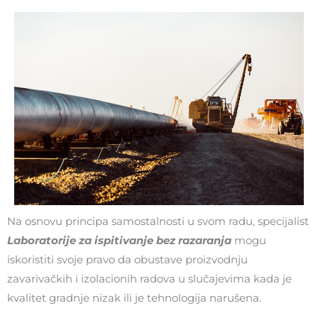
Na osnovu principa samostalnosti u svom radu, specijalist
Laboratorije za ispitivanje bez razaranja
mogu
iskoristiti svoje pravo da obustave proizvodnju
zavarivačkih i izolacionih radova u slučajevima kada je
kvalitet gradnje nizak ili je tehnologija narušena.