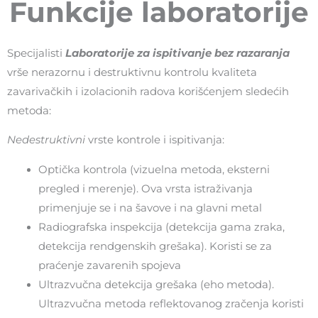
Funkcije laboratorije
Specijalisti
Laboratorije za ispitivanje bez razaranja
vrše nerazornu i destruktivnu kontrolu kvaliteta
zavarivačkih i izolacionih radova korišćenjem sledećih
metoda:
Nedestruktivni
vrste kontrole i ispitivanja:
Optička kontrola (vizuelna metoda, eksterni
pregled i merenje). Ova vrsta istraživanja
primenjuje se i na šavove i na glavni metal
Radiografska inspekcija (detekcija gama zraka,
detekcija rendgenskih grešaka). Koristi se za
praćenje zavarenih spojeva
Ultrazvučna detekcija grešaka (eho metoda).
Ultrazvučna metoda reflektovanog zračenja koristi