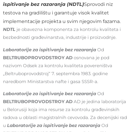
ispitivanje bez razaranja (NDTL)
Sprovodi niz
testova na gradilištu i garantuje visok kvalitet
implementacije projekta u svim njegovim fazama.
NDTL
je obavezna komponenta za kontrolu kvaliteta i
bezbednosti građevinarstva, industrije i proizvodnje.
Laboratorije za ispitivanje bez razaranja
Od
BELTRUBOPROVODSTROY AD
osnovana je pod
nazivom Odsek za kontrolu kvaliteta povereništva
„Beltruboprovodstroj“ 7. septembra 1983. godine
naredbom Ministarstva nafte i gasa SSSR-a.
Laboratorije za ispitivanje bez razaranja
Od
BELTRUBOPROVODSTROY AD
AD je jedina laboratorija
u Belorusiji koja ima resurse za kontrolu građevinskih
radova u oblasti magistralnih cevovoda. Za decenijski rad
u
Laboratorije za ispitivanje bez razaranja
Od