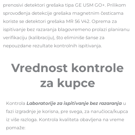
prenosivi detektori grešaka tipa GE USM GO+. Prilikom
sprovođenja detekcije grešaka magnetnim česticama
koriste se detektori grešaka MR 56 V42. Oprema za
ispitivanje bez razaranja blagovremeno prolazi planiranu
verifikaciju (kalibraciju), što eliminiše šanse za
nepouzdane rezultate kontrolnih ispitivanja.
Vrednost kontrole
za kupce
Kontrola
Laboratorije za ispitivanje bez razaranja
u
fazi izgradnje je korisna, pre svega, za naručioca/kupca
iz više razloga. Kontrola kvaliteta obavljena na vreme
pomaže: