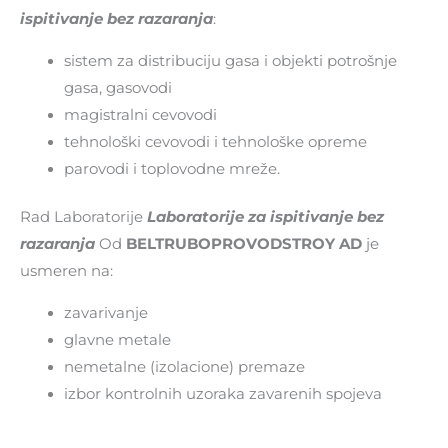
ispitivanje bez razaranja
:
sistem za distribuciju gasa i objekti potrošnje
gasa, gasovodi
magistralni cevovodi
tehnološki cevovodi i tehnološke opreme
parovodi i toplovodne mreže.
Rad Laboratorije
Laboratorije za ispitivanje bez
razaranja
Od
BELTRUBOPROVODSTROY AD
je
usmeren na:
zavarivanje
glavne metale
nemetalne (izolacione) premaze
izbor kontrolnih uzoraka zavarenih spojeva