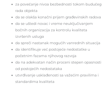
za povećanje nivoa bezbednosti tokom budućeg
rada objekta
da se olakša konačni prijem građevinskih radova
da se uštedi novac i vreme neuključivanjem
bočnih organizacija za kontrolu kvaliteta
izvršenih usluga
da spreči nastanak mogućih vanrednih situacija
da identifikuje već postojeće nedostatke u
početnim fazama njihovog razvoja
da na adekvatan način proceni stepen opasnosti
od postojećih nedostataka
utvrđivanje usklađenosti sa važećim pravilima i
standardima kvaliteta